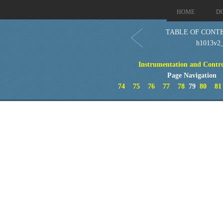
HOME
D
TABLE OF CONTEN
h1013v2
Instrumentation and Contro
Page Navigation
74
75
76
77
78
79
80
81