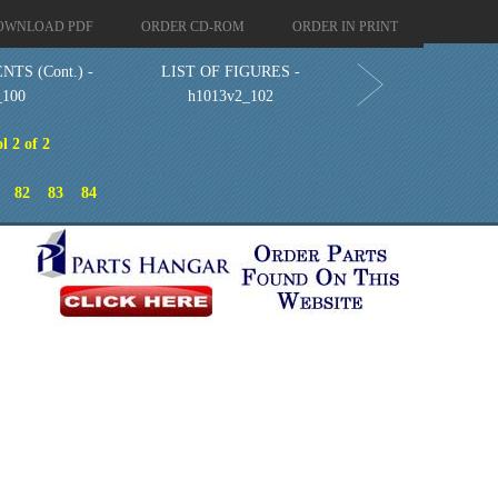
OWNLOAD PDF
ORDER CD-ROM
ORDER IN PRINT
TS (Cont.) -
LIST OF FIGURES -
_100
h1013v2_102
l 2 of 2
82
83
84