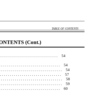
TABLE OF CONTENTS
ONTENTS (Cont.)
 . . . . . . . . . . . . . . . . . . . . . . . . . 54
 . . . . . . . . . . . . . . . . . . . . . . . . . . . . . 54
. . . . . . . . . . . . . . . . . . . . . . . . . . . . . . . 54
 . . . . . . . . . . . . . . . . . . . . . . . . . . . . . . . 57
. . . . . . . . . . . . . . . . . . . . . . . . . . . . . . 58
. . . . . . . . . . . . . . . . . . . . . . . . . . . . 59
. . . . . . . . . . . . . . . . . . . . . . . . . . . . . 60