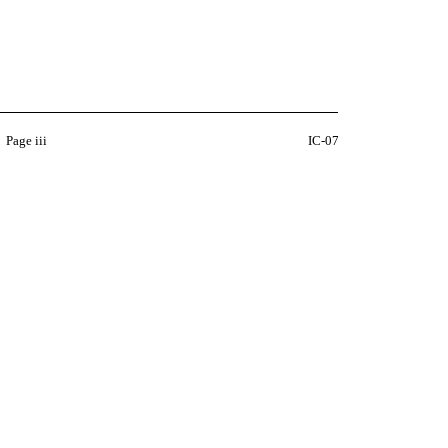
Page iii
IC-07